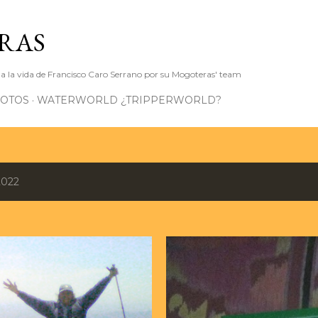
Ir al contenido principal
RAS
 a la vida de Francisco Caro Serrano por su Mogoteras' team
FOTOS
WATERWORLD ¿TRIPPERWORLD?
2022