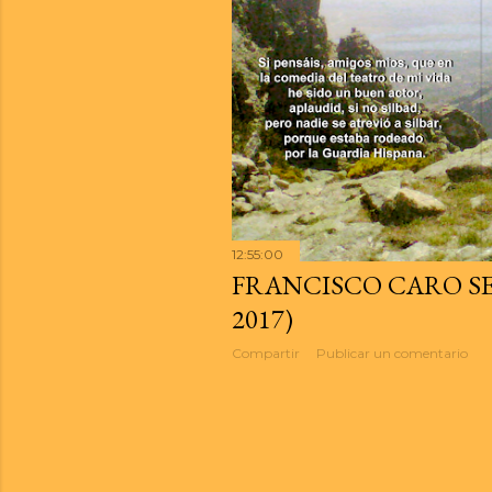
d
a
s
12:55:00
FRANCISCO CARO SE
2017)
Compartir
Publicar un comentario