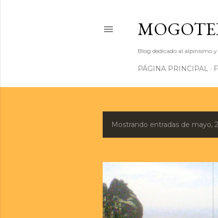
MOGOTE
Blog dedicado al alpinismo y
PÁGINA PRINCIPAL
Mostrando entradas de mayo, 
E
n
t
r
a